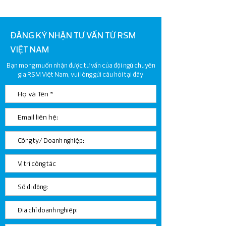
2025
ĐĂNG KÝ NHẬN TƯ VẤN TỪ RSM
VIỆT NAM
Bạn mong muốn nhận được tư vấn của đội ngũ chuyên
gia RSM Việt Nam, vui lòng gửi câu hỏi tại đây