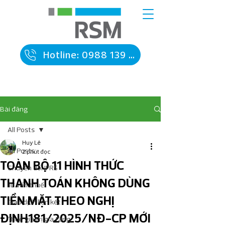
Hotline: 0988 139 090
Bài đăng
All Posts
Huy Lê
All Posts
2 phút đọc
TOÀN BỘ 11 HÌNH THỨC
Chuyển đổi IFRS
THANH TOÁN KHÔNG DÙNG
Tư vấn thuế
TIỀN MẶT THEO NGHỊ
Giao dịch liên kết
ĐỊNH181/2025/NĐ-CP MỚI
Thuế giá trị gia tăng