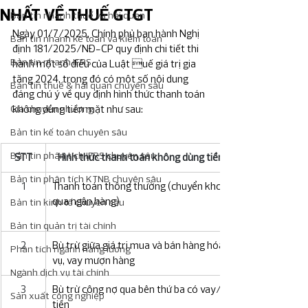
NHẤT VỀ THUẾ GTGT
Bản tin nhanh thuế và hải quan
Ngày 01/7/2025, Chính phủ ban hành Nghị 
Bản tin nhanh kế toán và kiểm toán
định 181/2025/NĐ-CP quy định chi tiết thi 
Bản tin nhanh IFRS
hành một số điều của Luật uế giá trị gia 
tăng 2024, trong đó có một số nội dung 
Bản tin thuế & hải quan chuyên sâu
đáng chú ý về quy định hình thức thanh toán 
Giá chuyển nhượng
không dùng tiền mặt như sau:
Bản tin kế toán chuyên sâu
Bản tin phân tích IFRS chuyên sâu
STT
Hình thức thanh toán không dùng tiền mặt
Bản tin phân tích KTNB chuyên sâu
1
Thanh toán thông thường (chuyển khoản 
qua ngân hàng)
Bản tin kinh tế chuyên sâu
Bản tin quản trị tài chính
2
Bù trừ giữa giá trị mua và bán hàng hóa, dịch 
Phân tích ngành năng lương
vụ, vay mượn hàng
Ngành dịch vụ tài chính
3
Bù trừ công nợ qua bên thứ ba có vay/mượn 
Sản xuất công nghiệp
tiền