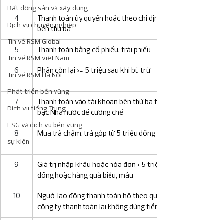
Bất động sản và xây dựng
4
Thanh toán ủy quyền hoặc theo chỉ định qua 
Dịch vụ chuyên nghiệp
bên thứ ba
Tin về RSM Global
5
Thanh toán bằng cổ phiếu, trái phiếu
Tin về RSM việt Nam
6
Phần còn lại >= 5 triệu sau khi bù trừ
Tin về RSM Hà Nội
Phát triển bền vững
7
Thanh toán vào tài khoản bên thứ ba tại Kho 
Dịch vụ tiếng Trung
bạc Nhà nước để cưỡng chế
ESG và dịch vụ bền vững
8
Mua trả chậm, trả góp từ 5 triệu đồng trở lên
sự kiện
9
Giá trị nhập khẩu hoặc hóa đơn < 5 triệu 
đồng hoặc hàng quà biếu, mẫu
10
Người lao động thanh toán hộ theo quy chế, 
công ty thanh toán lại không dùng tiền mặt