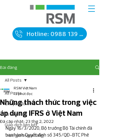
Hotline: 0988 139 090
Bài đăng
All Posts
RSM Việt Nam
All Posts
13 phút đọc
Những thách thức trong việc
Chuyển đổi IFRS
áp dụng IFRS ở Việt Nam
Tư vấn thuế
Đã cập nhật:
23 thg 2, 2022
Giao dịch liên kết
Ngày 16/3/2020, Bộ trưởng Bộ Tài chính đã 
ban hành Quyết định số 345/QĐ-BTC Phê 
Thuế giá trị gia tăng