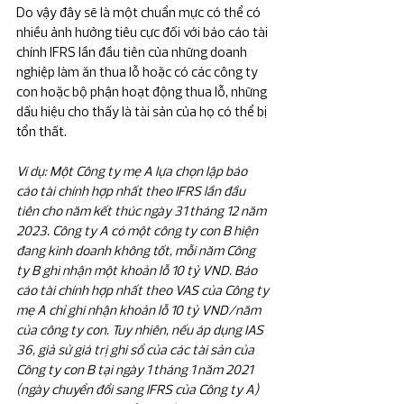
Do vậy đây sẽ là một chuẩn mực có thể có 
nhiều ảnh hưởng tiêu cực đối với báo cáo tài 
chính IFRS lần đầu tiên của những doanh 
nghiệp làm ăn thua lỗ hoặc có các công ty 
con hoặc bộ phận hoạt động thua lỗ, những 
dấu hiệu cho thấy là tài sản của họ có thể bị 
tổn thất.
Ví dụ: Một Công ty mẹ A lựa chọn lập báo 
cáo tài chính hợp nhất theo IFRS lần đầu 
tiên cho năm kết thúc ngày 31 tháng 12 năm 
2023. Công ty A có một công ty con B hiện 
đang kinh doanh không tốt, mỗi năm Công 
ty B ghi nhận một khoản lỗ 10 tỷ VND. Báo 
cáo tài chính hợp nhất theo VAS của Công ty 
mẹ A chỉ ghi nhận khoản lỗ 10 tỷ VND/năm 
của công ty con. Tuy nhiên, nếu áp dụng IAS 
36, giả sử giá trị ghi sổ của các tài sản của 
Công ty con B tại ngày 1 tháng 1 năm 2021 
(ngày chuyển đổi sang IFRS của Công ty A) 