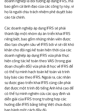
doanh nghiệp là đối tượng áp dụng IFRS, mà 
bao gồm cả lãnh đạo của các công ty này, vì 
họ là người chịu trách nhiệm phê duyệt báo 
cáo tài chính.
Các doanh nghiệp áp dụng IFRS sẽ phải 
thành lập một nhóm dự án triển khai IFRS 
riêng biệt, bao gồm những nhân viên được 
đào tạo chuyên sâu về IFRS bởi vì sẽ rất khó 
khăn cho đội ngũ kế toán hiện thời của các 
doanh nghiệp áp dụng IFRS vừa phải thực 
hiện công tác kế toán theo VAS (trong giai 
đoạn chuyển đổi) vừa phải đi học về IFRS để 
có thể tự mình hạch toán kế toán và trình 
bày báo cáo theo IFRS. Ngoài ra, các nhân 
sự được giao triển khai IFRS cũng cần phải 
đạt được một trình độ tiếng Anh khá cao để 
có thể tự mình nghiên cứu các quy định và 
diễn giải của IFRS trong trường hợp các 
hướng dẫn IFRS bằng tiếng Việt chưa được 
ban hành một cách đầy đủ.