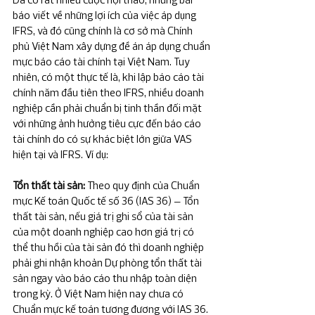
báo viết về những lợi ích của việc áp dụng 
IFRS, và đó cũng chính là cơ sở mà Chính 
phủ Việt Nam xây dựng đề án áp dụng chuẩn 
mực báo cáo tài chính tại Việt Nam. Tuy 
nhiên, có một thực tế là, khi lập báo cáo tài 
chính năm đầu tiên theo IFRS, nhiều doanh 
nghiệp cần phải chuẩn bị tinh thần đối mặt 
với những ảnh hưởng tiêu cực đến báo cáo 
tài chính do có sự khác biệt lớn giữa VAS 
hiện tại và IFRS. Ví dụ:
Tổn thất tài sản:
 Theo quy định của Chuẩn 
mực Kế toán Quốc tế số 36 (IAS 36) – Tổn 
thất tài sản, nếu giá trị ghi sổ của tài sản 
của một doanh nghiệp cao hơn giá trị có 
thể thu hồi của tài sản đó thì doanh nghiệp 
phải ghi nhận khoản Dự phòng tổn thất tài 
sản ngay vào báo cáo thu nhập toàn diện 
trong kỳ. Ở Việt Nam hiện nay chưa có 
Chuẩn mực kế toán tương đương với IAS 36. 