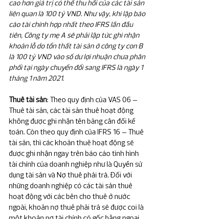
cao hơn giá trị có thể thu hồi của các tài sản 
liên quan là 100 tỷ VND. Như vậy, khi lập báo 
cáo tài chính hợp nhất theo IFRS lần đầu 
tiên, Công ty mẹ A sẽ phải lập tức ghi nhận 
khoản lỗ do tổn thất tài sản ở công ty con B 
là 100 tỷ VND vào số dư lợi nhuận chưa phân 
phối tại ngày chuyển đổi sang IFRS là ngày 1 
tháng 1 năm 2021.
Thuê tài sản
: Theo quy định của VAS 06 – 
Thuê tài sản, các tài sản thuê hoạt động 
không được ghi nhận tên bảng cân đối kế 
toán. Còn theo quy định của IFRS 16 – Thuê 
tài sản, thì các khoản thuê hoạt động sẽ 
được ghi nhận ngay trên báo cáo tình hình 
tài chính của doanh nghiệp như là Quyền sử 
dụng tài sản và Nợ thuê phải trả. Đối với 
những doanh nghiệp có các tài sản thuê 
hoạt động với các bên cho thuê ở nước 
ngoài, khoản nợ thuê phải trả sẽ được coi là 
một khoản nợ tài chính có gốc bằng ngoại 