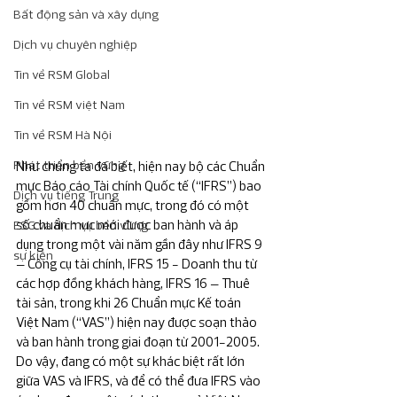
Bất động sản và xây dựng
Dịch vụ chuyên nghiệp
Tin về RSM Global
Tin về RSM việt Nam
Tin về RSM Hà Nội
Phát triển bền vững
Như chúng ta đã biết, hiện nay bộ các Chuẩn 
mực Báo cáo Tài chính Quốc tế (“IFRS”) bao 
Dịch vụ tiếng Trung
gồm hơn 40 chuẩn mực, trong đó có một 
số chuẩn mực mới được ban hành và áp 
ESG và dịch vụ bền vững
dụng trong một vài năm gần đây như IFRS 9 
sự kiện
– Công cụ tài chính, IFRS 15 - Doanh thu từ 
các hợp đồng khách hàng, IFRS 16 – Thuê 
tài sản, trong khi 26 Chuẩn mực Kế toán 
Việt Nam (“VAS”) hiện nay được soạn thảo 
và ban hành trong giai đoạn từ 2001-2005. 
Do vậy, đang có một sự khác biệt rất lớn 
giữa VAS và IFRS, và để có thể đưa IFRS vào 