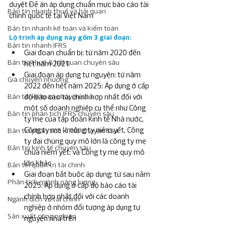
duyệt Đề án áp dụng chuẩn mực báo cáo tài 
Bản tin nhanh thuế và hải quan
chính quốc tế tại Việt Nam
Bản tin nhanh kế toán và kiểm toán
Lộ trình áp dụng này gồm 3 giai đoạn:
Bản tin nhanh IFRS
Giai đoạn chuẩn bị: từ năm 2020 đến 
Bản tin thuế & hải quan chuyên sâu
hết năm 2021
Giai đoạn áp dụng tự nguyện: từ năm 
Giá chuyển nhượng
2022 đến hết năm 2025: Áp dụng ở cấp 
Bản tin kế toán chuyên sâu
độ báo cáo tài chính hợp nhất đối với 
một số doanh nghiệp cụ thể như Công 
Bản tin phân tích IFRS chuyên sâu
ty mẹ của tập đoàn kinh tế Nhà nước, 
Công ty mẹ là công ty niêm yết, Công 
Bản tin phân tích KTNB chuyên sâu
ty đại chúng quy mô lớn là công ty mẹ 
Bản tin kinh tế chuyên sâu
chưa niêm yết; và Công ty mẹ quy mô 
lớn khác
Bản tin quản trị tài chính
Giai đoạn bắt buộc áp dụng: từ sau năm 
Phân tích ngành năng lương
2025: Áp dụng ở cấp độ báo cáo tài 
chính hợp nhất đối với các doanh 
Ngành dịch vụ tài chính
nghiệp ở nhóm đối tượng áp dụng tự 
Sản xuất công nghiệp
nguyện như trên