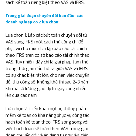
sách kế toán riêng biệt theo VAS và IFRS.
Trong giai đoạn chuyển đổi ban đầu, các 
doanh nghiệp có 2 lựa chọn:
Lựa chọn 1: Lập các bút toán chuyển đổi từ 
VAS sang IFRS một cách thủ công chỉ để 
phục vụ cho mục đích lập báo cáo tài chính 
theo IFRS trên cơ sở báo cáo tài chính theo 
VAS. Tuy nhiên, đây chỉ là giải pháp tạm thời 
trong thời gian đầu, bởi vì giữa VAS và IFRS 
có sự khác biệt rất lớn, cho nên việc chuyển 
đổi thủ công sẽ  không khả thi sau 2-3 năm 
khi mà số lượng giao dịch ngày càng nhiều 
lên qua các năm.
Lựa chọn 2: Triển khai một hệ thống phần 
mềm kế toán có khả năng phục vụ công tác 
hạch toán kế toán theo IFRS song song với 
việc hạch toán kế toán theo VAS trong giai 
đoạn chuyển đổi và áp dụng tự nguyện, tiến 