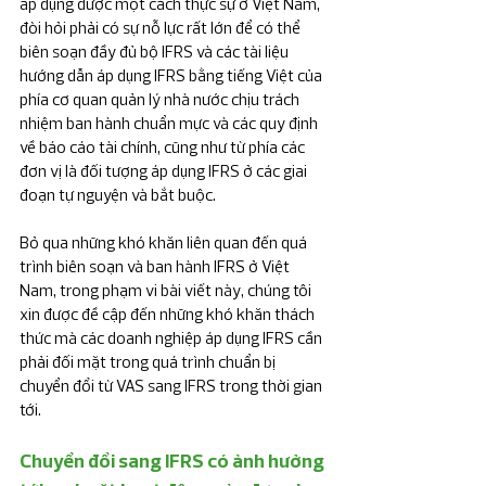
áp dụng được một cách thực sự ở Việt Nam, 
đòi hỏi phải có sự nỗ lực rất lớn để có thể 
biên soạn đầy đủ bộ IFRS và các tài liệu 
hướng dẫn áp dụng IFRS bằng tiếng Việt của 
phía cơ quan quản lý nhà nước chịu trách 
nhiệm ban hành chuẩn mực và các quy định 
về báo cáo tài chính, cũng như từ phía các 
đơn vị là đối tượng áp dụng IFRS ở các giai 
đoạn tự nguyện và bắt buộc.
Bỏ qua những khó khăn liên quan đến quá 
trình biên soạn và ban hành IFRS ở Việt 
Nam, trong phạm vi bài viết này, chúng tôi 
xin được đề cập đến những khó khăn thách 
thức mà các doanh nghiệp áp dụng IFRS cần 
phải đối mặt trong quá trình chuẩn bị 
chuyển đổi từ VAS sang IFRS trong thời gian 
tới.
Chuyển đổi sang IFRS có ảnh hưởng 