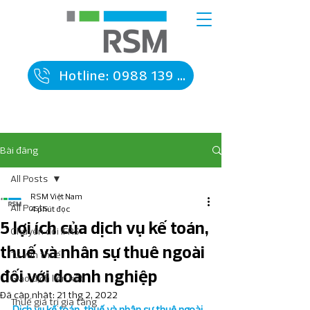
Hotline: 0988 139 090
Bài đăng
All Posts
RSM Việt Nam
All Posts
4 phút đọc
5 lợi ích của dịch vụ kế toán,
Chuyển đổi IFRS
thuế và nhân sự thuê ngoài
Tư vấn thuế
đối với doanh nghiệp
Giao dịch liên kết
Đã cập nhật:
21 thg 2, 2022
Thuế giá trị gia tăng
Dịch vụ kế toán, thuế và nhân sự thuê ngoài 