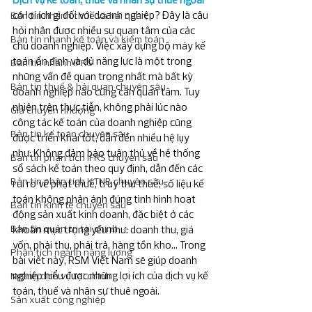
có lợi ích gì đối với doanh nghiệp? Đây là câu 
Bản tin nhanh thuế và hải quan
hỏi nhận được nhiều sự quan tâm của các 
Bản tin nhanh kế toán và kiểm toán
chủ doanh nghiệp. Việc xây dựng bộ máy kế 
toán ổn định và đủ năng lực là một trong 
Bản tin nhanh IFRS
những vấn đề quan trọng nhất mà bất kỳ 
Bản tin thuế & hải quan chuyên sâu
doanh nghiệp nào cũng cần quan tâm. Tuy 
nhiên trên thực tiễn, không phải lúc nào 
Giá chuyển nhượng
công tác kế toán của doanh nghiệp cũng 
Bản tin kế toán chuyên sâu
được triển khai tốt, dẫn đến nhiều hệ lụy 
như: Không đảm bảo tuân thủ về hệ thống 
Bản tin phân tích IFRS chuyên sâu
sổ sách kế toán theo quy định, dẫn đến các 
Bản tin phân tích KTNB chuyên sâu
rủi ro về phạt thuế, truy thu thuế; số liệu kế 
toán không phản ánh đúng tình hình hoạt 
Bản tin kinh tế chuyên sâu
động sản xuất kinh doanh, đặc biệt ở các 
Bản tin quản trị tài chính
khoản mục trọng yếu như: doanh thu, giá 
vốn, phải thu, phải trả, hàng tồn kho... Trong 
Phân tích ngành năng lương
bài viết này, RSM Việt Nam sẽ giúp doanh 
nghiệp hiểu được những lợi ích của dịch vụ kế 
Ngành dịch vụ tài chính
toán, thuế và nhân sự thuê ngoài.
Sản xuất công nghiệp