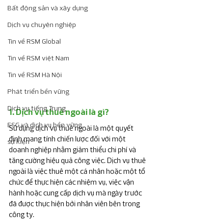
Bất động sản và xây dựng
Dịch vụ chuyên nghiệp
Tin về RSM Global
Tin về RSM việt Nam
Tin về RSM Hà Nội
Phát triển bền vững
Dịch vụ tiếng Trung
1. Dịch vụ thuê ngoài là gì?
ESG và dịch vụ bền vững
Sử dụng dịch vụ thuê ngoài là một quyết 
định mang tính chiến lược đối với một 
sự kiện
doanh nghiệp nhằm giảm thiểu chi phí và 
tăng cường hiệu quả công việc. Dịch vụ thuê 
ngoài là việc thuê một cá nhân hoặc một tổ 
chức để thực hiện các nhiệm vụ, việc vận 
hành hoặc cung cấp dịch vụ mà ngày trước 
đã được thực hiện bởi nhân viên bên trong 
công ty. 