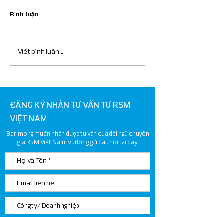
Bình luận
Viết bình luận...
Hướng dẫn phương pháp
Hướng dẫn về Th
tính, kê khai và nộp thuế
nhập doanh nghi
GTGT
("TNDN")
ĐĂNG KÝ NHẬN TƯ VẤN TỪ RSM
VIỆT NAM
Bạn mong muốn nhận được tư vấn của đội ngũ chuyên
gia RSM Việt Nam, vui lòng gửi câu hỏi tại đây