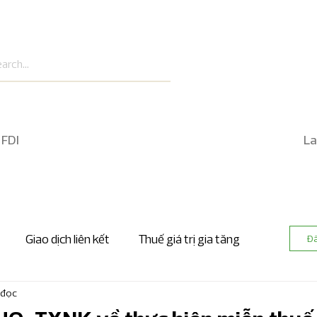
 FDI
La
Giao dịch liên kết
Thuế giá trị gia tăng
Đ
 đọc
 nhanh kế toán và kiểm toán