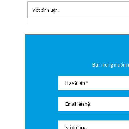
Viết bình luận...
NGHỊ ĐỊNH 310/2025/NĐ-CP
SỬA ĐỔI, BỔ SUNG MỘT SỐ
ĐIỀU CỦA NGHỊ ĐỊNH SỐ
125/2020/NĐ-CP NGÀY 19
THÁNG 10 NĂM 2020 CỦA
Bạn mong muốn nhậ
CHÍNH PHỦ QUY ĐỊNH XỬ PHẠT
VI PHẠM HÀNH CHÍNH VỀ
THUẾ, HÓA ĐƠN