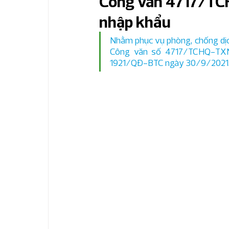
Công văn 4717/TC
nhập khẩu
Bản tin nhanh IFRS
Bản tin thuế & hải
Nhằm phục vụ phòng, chống dịc
Công văn số 4717/TCHQ-TXNK
1921/QĐ-BTC ngày 30/9/2021
Bản tin kế toán chuyên sâu
Bản tin ph
Bản tin phân tích KTNB chuyên sâu
Bả
Bản tin quản trị tài chính
Phân tích ngà
Sản xuất công nghiệp
Bất động sản v