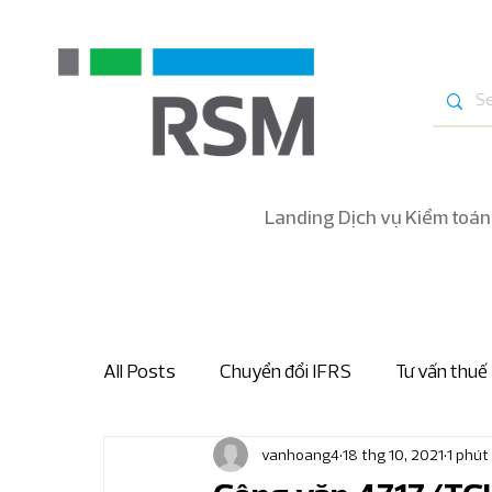
Landing Dịch vụ Kiểm toán
All Posts
Chuyển đổi IFRS
Tư vấn thuế
vanhoang4
18 thg 10, 2021
1 phút
Bản tin nhanh thuế và hải quan
Bản tin