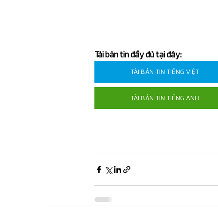
Tin về RSM Global
Tin về RSM việt N
Dịch vụ tiếng Trung
ESG và dịch vụ bề
Tải bản tin đầy đủ tại đây:
TẢI BẢN TIN TIẾNG VIỆT
TẢI BẢN TIN TIẾNG ANH