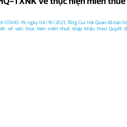
HQ-TXNK về thực hiện miễn thuế
 quan chuyên sâu
Giá chuyển nhượng
h COVID-19, ngày 04/10/2021, Tổng Cục Hải Quan đã ban hà
 về việc thực hiện miễn thuế nhập khẩu theo Quyết đị
.
ân tích IFRS chuyên sâu
n tin kinh tế chuyên sâu
nh năng lương
Ngành dịch vụ tài chính
à xây dựng
Dịch vụ chuyên nghiệp