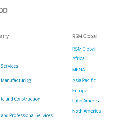
stry
RSM Global
RSM Global
Africa
l Services
MENA
l Manufacturing
Asia Pacific
Europe
ate and Construction
Latin America
Noth America
 and Professional Services