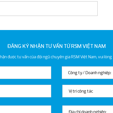
Bản tin hàng kỳ tháng 10
Giới thiệu Thông
99/2025/TT-B
ĐĂNG KÝ NHẬN TƯ VẤN TỪ RSM VIỆT NAM
n được tư vấn của đội ngũ chuyên gia RSM Việt Nam, vui lòng g