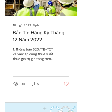
10 thg 1, 2023
∙
8
ph
Bản Tin Hàng Kỳ Tháng
12 Năm 2022
1. Thông báo 620/TB-TCT
về việc áp dụng thuế suất
thuế giá trị gia tăng trên
hóa đơn điện tử theo quy
định tại nghị định số
15/2022/NĐ-CP...
138
0