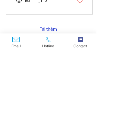
163
0
Tải thêm
Email
Hotline
Contact
Services
Audit and Assurance services
Tax and Customs services
Consulting Services
Business Solution and Outsourcing
IFRS Services
Korean service desk