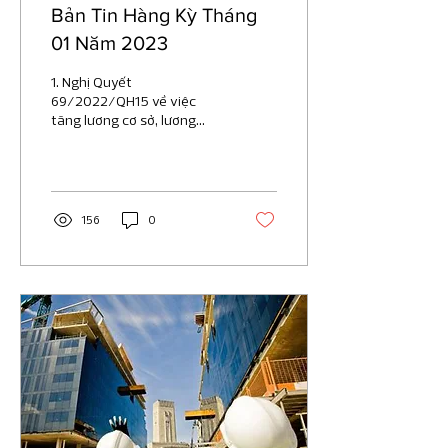
Bản Tin Hàng Kỳ Tháng
01 Năm 2023
1. Nghị Quyết
69/2022/QH15 về việc
tăng lương cơ sở, lương
hưu, trợ cấp BHXH CQ Ban
hành: Quốc hội, ngày hiệu
lực: 26/12/2022 Ngày...
156
0