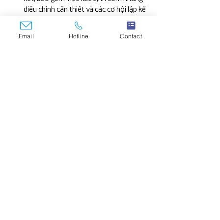
điều chỉnh cần thiết và các cơ hội lập kế 
hoạch thuế và xác định giá giao dịch 
liên kết. 
Email
Hotline
Contact
>>> Xem thêm Dịch vụ tư vấn giá chuyển 
nhượng
CÁC BÀI VIẾT LIÊN QUAN:
7 cách xác định giá chuyển nhượng (chuyển 
giá)
Doanh nghiệp FDI cần chú ý điều gì về thanh 
tra giá chuyển nhượng?
4 cách để giảm thiểu rủi ro khi thanh tra giá 
chuyển nhượng trong bối cảnh đại dịch
Bản tin nhanh thuế và hải quan
Giá chuyển nhượng
Tư vấn thuế