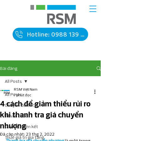
Hotline: 0988 139 090
Bài đăng
All Posts
RSM Việt Nam
All Posts
7 phút đọc
4 cách để giảm thiểu rủi ro
Chuyển đổi IFRS
khi thanh tra giá chuyển
Tư vấn thuế
nhượng
Giao dịch liên kết
Đã cập nhật:
23 thg 2, 2022
Thuế giá trị gia tăng
Thanh tra giá chuyển nhượng
 là một trong 