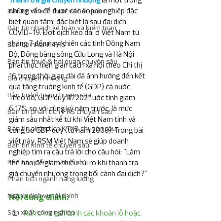
những vấn đề được các doanh nghiệp đặc 
Bản tin nhanh thuế và hải quan
biệt quan tâm, đặc biệt là sau đại dịch 
Bản tin nhanh kế toán và kiểm toán
COVID-19. Đợt dịch kéo dài ở Việt Nam từ 
tháng 7 đến nay khiến các tỉnh Đông Nam 
Bản tin nhanh IFRS
Bộ, Đồng bằng sông Cửu Long và Hà Nội 
Bản tin thuế & hải quan chuyên sâu
phải thực hiện giãn cách xã hội theo Chỉ thị 
16 trong thời gian dài đã ảnh hưởng đến kết 
Giá chuyển nhượng
quả tăng trưởng kinh tế (GDP) cả nước. 
Bản tin kế toán chuyên sâu
Theo đó, GDP quý III/2021 ước tính giảm 
6,17% so với cùng kỳ năm trước, là mức 
Bản tin phân tích IFRS chuyên sâu
giảm sâu nhất kể từ khi Việt Nam tính và 
Bản tin phân tích KTNB chuyên sâu
công bố GDP quý (từ năm 2000). Trong bài 
viết này, RSM Việt Nam sẽ giúp doanh 
Bản tin kinh tế chuyên sâu
nghiệp tìm ra câu trả lời cho câu hỏi: "Làm 
Bản tin quản trị tài chính
thế nào để giảm thiểu rủi ro khi thanh tra 
giá chuyển nhượng trong bối cảnh đại dịch?"
Phân tích ngành năng lương
Ngành dịch vụ tài chính
Nội dung chính:
Sản xuất công nghiệp
Rủi ro khi giải trình các khoản lỗ hoặc 