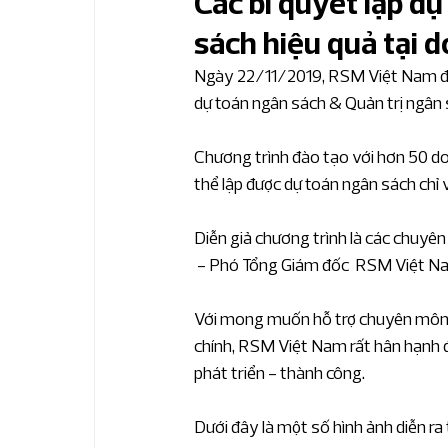
Các bí quyết lập dự
sách hiệu quả tại 
Bản tin nhanh IFRS
Bản tin thuế & hải
Ngày 22/11/2019, RSM Việt Nam đã t
dự toán ngân sách & Quản trị ngân 
Bản tin kế toán chuyên sâu
Bản tin ph
Chương trình đào tạo với hơn 50 do
thể lập được dự toán ngân sách chỉ 
Bản tin phân tích KTNB chuyên sâu
Bả
Diễn giả chương trình là các chuy
 - Phó Tổng Giám đốc  RSM Việt N
Bản tin quản trị tài chính
Phân tích ngà
Với mong muốn hỗ trợ chuyên môn -
chính, RSM Việt Nam rất hân hạnh 
Sản xuất công nghiệp
Bất động sản v
phát triển - thành công.
Dưới đây là một số hình ảnh diễn ra t