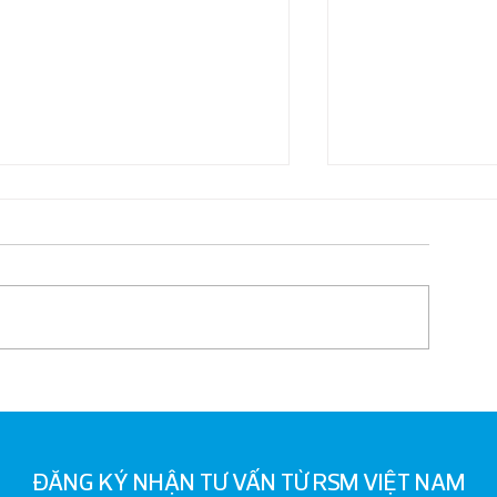
Cập nhật quy định về kiểm
RSM Việt Nam tổ
toán nội bộ và kinh nghiệm tổ
thảo về Thuế và 
chức chức năng kiểm toán nội
dịch liên kết ch
ĐĂNG KÝ NHẬN TƯ VẤN TỪ RSM VIỆT NAM
bộ hiệu quả
Bắc Giang