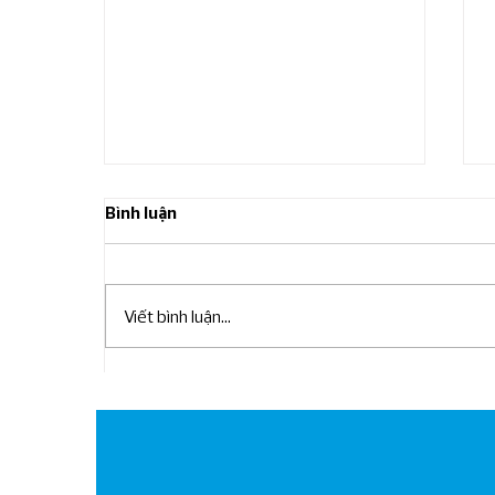
Bình luận
Viết bình luận...
RSM Việt Nam tổ chức khóa
học "Bí quyết lập nhanh Báo
cáo lưu chuyển tiền tệ trong
thời gian 30 phút