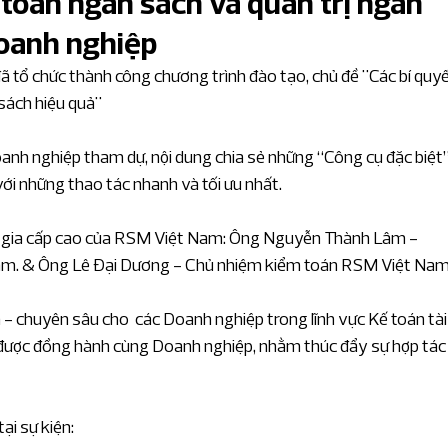
 toán ngân sách và quản trị ngân
doanh nghiệp
 quan chuyên sâu
Giá chuyển nhượng
ổ chức thành công chương trình đào tạo, chủ đề "Các bí quyết
sách hiệu quả"
ân tích IFRS chuyên sâu
anh nghiệp tham dự, nội dung chia sẻ những “Công cụ đặc biệt”
với những thao tác nhanh và tối ưu nhất.
n tin kinh tế chuyên sâu
ên gia cấp cao của RSM Việt Nam: Ông Nguyễn Thành Lâm - 
am. & Ông Lê Đại Dương - Chủ nhiệm kiểm toán RSM Việt Nam
nh năng lương
Ngành dịch vụ tài chính
 chuyên sâu cho  các Doanh nghiệp trong lĩnh vực Kế toán tài
được đồng hành cùng Doanh nghiệp, nhằm thúc đẩy sự hợp tác 
à xây dựng
Dịch vụ chuyên nghiệp
ại sự kiện: