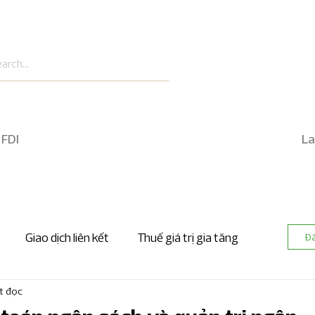
 FDI
La
Giao dịch liên kết
Thuế giá trị gia tăng
Đ
t đọc
 nhanh kế toán và kiểm toán