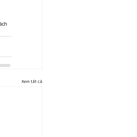
ách 
Xem tất cả