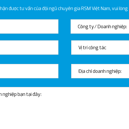
n được tư vấn của đội ngũ chuyên gia RSM Việt Nam, vui lòng g