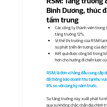
RSM: Tăng trưởng 
Bình Dương, thúc đ
Bản tin nhanh IFRS
Bản tin thuế & hải
tầm trung
Các công ty thành viên trong
Bản tin kế toán chuyên sâu
Bản tin ph
tăng trưởng 12%. 
Vị thế thị trường của RSM tại
sự phát triển ấn tượng của dịc
Bản tin phân tích KTNB chuyên sâu
Bả
Kết quả được công bố trong bố
hơn cho hướng đi chiến lược c
Bản tin quản trị tài chính
Phân tích ngà
RSM, là đơn vị hàng đầu cung cấp d
đã thông báo doanh thu tại khu vực 
8% so với cùng kỳ năm trước.
Sản xuất công nghiệp
Bất động sản v
Sự tăng trưởng này xuất phát từ n
qua sự không chắc chắn địa chính t