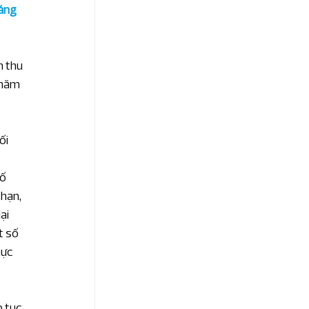
áng 
 thu 
 năm 
i 
 
ố 
hạn, 
ại 
t số 
ực 
p tục 