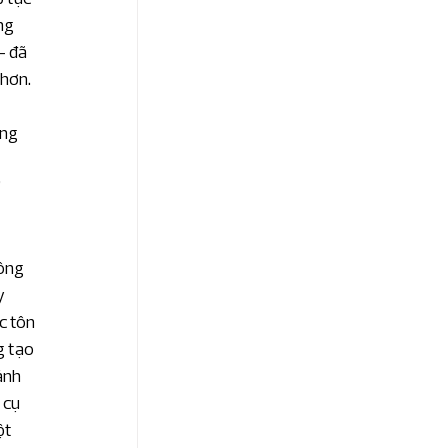
ng 
- đã 
 hơn.
ung 
 
"
ông 
y 
c tôn 
g tạo 
ánh 
 cụ 
ột 