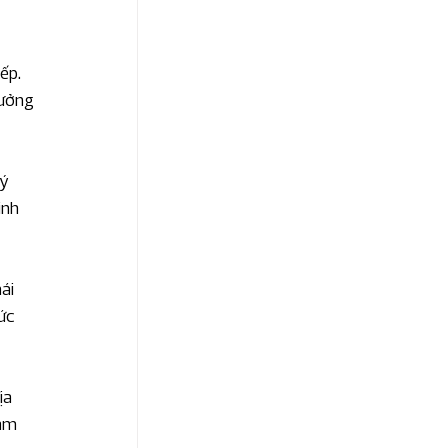
ếp. 
ưởng 
ý 
inh 
ái 
ức 
ịa 
ăm 