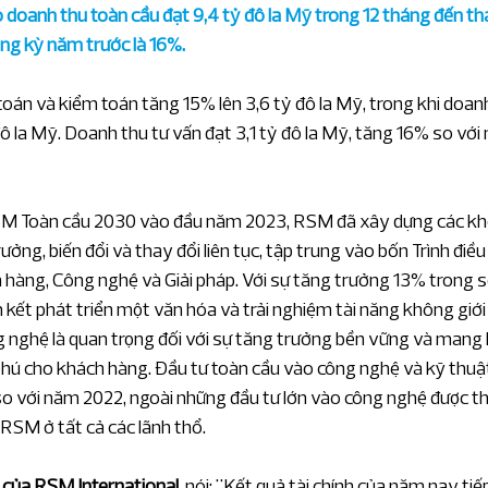
 doanh thu toàn cầu đạt 9,4 tỷ đô la Mỹ trong 12 tháng đến th
ng kỳ năm trước là 16%.
oán và kiểm toán tăng 15% lên 3,6 tỷ đô la Mỹ, trong khi doanh
ô la Mỹ. Doanh thu tư vấn đạt 3,1 tỷ đô la Mỹ, tăng 16% so với
RSM Toàn cầu 2030 vào đầu năm 2023, RSM đã xây dựng các khố
ng, biến đổi và thay đổi liên tục, tập trung vào bốn Trình điều
h hàng, Công nghệ và Giải pháp. Với sự tăng trưởng 13% trong s
kết phát triển một văn hóa và trải nghiệm tài năng không giới 
g nghệ là quan trọng đối với sự tăng trưởng bền vững và mang l
hú cho khách hàng. Đầu tư toàn cầu vào công nghệ và kỹ thuậ
o với năm 2022, ngoài những đầu tư lớn vào công nghệ được th
 RSM ở tất cả các lãnh thổ.
 của RSM International
, nói: "Kết quả tài chính của năm nay tiế