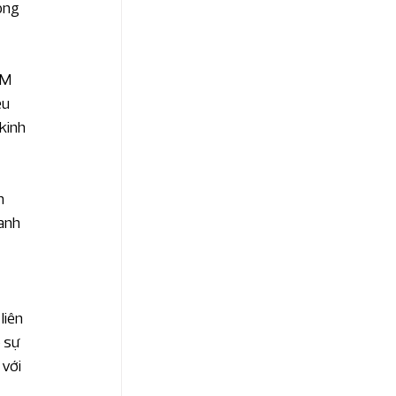
ọng 
SM 
ệu 
kinh 
n 
anh 
liên 
 sự 
với 