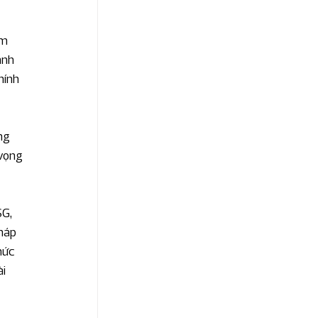
m 
anh 
hính 
ng 
vọng 
G, 
háp 
hức 
i 