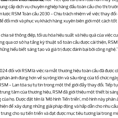
 cung cấp dịch vụ chuyên nghiệp hàng đầu toàn cầu cho thị trườ
n lược RSM Toàn cầu 2030 - Chịu trách nhiệm về việc thay đổi 
để đổi mới và phục vụ khách hàng xuyên biên giới một cách tốt
 chia sẻ thông điệp, tối ưu hóa hiệu suất và hiệu quả của việc c
ng qua cơ sở hạ tầng kỹ thuật số toàn cầu được cải thiện, RSM
ững hiểu biết sáng tạo và giá trị được đánh bại bởi công nghệ.
24 đối với RSM là việc ra mắt thương hiệu toàn cầu đã được c
 phản ánh đúng hơn về sự rộng lớn và sâu rộng của tổ chức ngà
SM - Lan tỏa sự tự tin trong một thế giới đầy thay đổi. Tiếp tụ
t trung tâm của thương hiệu, RSM đã giới thiệu một thiết bị sán
của họ. Được đặt tên là 'Mô hình Tiến triển', mô hình này phản 
iện để xây dựng những giải pháp động và hấp dẫn cho nhu cầu
rưng cho sự tiến triển và đạt được mục tiêu tương lai trong m