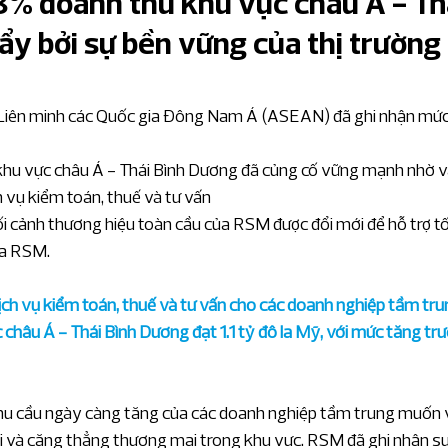
8% doanh thu khu vực châu Á - Th
ẩy bởi sự bền vững của thị trường
 quan chuyên sâu
Giá chuyển nhượng
 Liên minh các Quốc gia Đông Nam Á (ASEAN) đã ghi nhận mức
ân tích IFRS chuyên sâu
 khu vực châu Á - Thái Bình Dương đã củng cố vững mạnh nhờ v
h vụ kiểm toán, thuế và tư vấn
n tin kinh tế chuyên sâu
i cảnh thương hiệu toàn cầu của RSM được đổi mới để hỗ trợ tố
ủa RSM. 
nh năng lương
Ngành dịch vụ tài chính
ịch vụ kiểm toán, thuế và tư vấn cho các doanh nghiệp tầm trun
châu Á - Thái Bình Dương đạt 1.1 tỷ đô la Mỹ, với mức tăng tr
à xây dựng
Dịch vụ chuyên nghiệp
hu cầu ngày càng tăng của các doanh nghiệp tầm trung muốn 
rị và căng thẳng thương mại trong khu vực. RSM đã ghi nhận sự