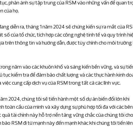
ên tục, phản ánh sự tập trung của RSM vào những vấn đề quan tr
n của họ.
ang diễn ra, tháng 1 năm 2024 sẽ chứng kiến ​​sự ra mắt của R
t số của tổ chức, tích hợp các công nghệ tinh tế và quy trình hi
dựa trên thông tin và hướng dẫn, được tùy chỉnh cho môi trường 
rong năm vào các khuôn khổ và sáng kiến bền vững, và sự tiế
hủ tục kiểm tra để đảm bảo chất lượng và các thực hành kinh do
 việc cung cấp dịch vụ của RSM trong tất cả các lĩnh vực.
m 2024, chúng tôi sẽ tiến hành một số dự án biến đổi lớn khi 
nh toàn cầu của mình và xây dựng sự phù hợp tối đa với các bên 
 quả tài chính này hỗ trợ nền tảng vững chắc của chúng tôi cho
m bảo RSM đi từ mạnh này đến mạnh khác khi chúng tôi tiến lên 