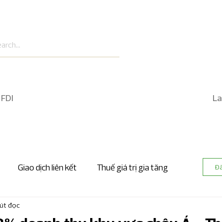
 FDI
La
Giao dịch liên kết
Thuế giá trị gia tăng
Đ
út đọc
 nhanh kế toán và kiểm toán