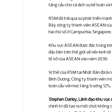
Tin về RSM Global
Tin về RSM việt N
tăng cầu cho cả dịch vụ kế toán và 
RSM đã trải qua sự phát triển mạnh
Dịch vụ tiếng Trung
ESG và dịch vụ bề
Bảy công ty thành viên ASEAN của n
hai chữ số ở Campuchia, Singapore, 
Khu vực ASEAN được đặc trưng bởi t
đầu tiên trên thế giới về nền kinh t
tế số của ASEAN vào năm 2030.
Vị thế của RSM tại Nhật Bản đã là 
Bình Dương. Công ty thành viên mớ
toàn cầu với mức tăng trưởng 12%.
Stephen Darley, Lãnh đạo khu vực 
chính trị đã tạo ra một chút không 