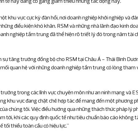
nh tế này đang cố gắng giảm thiểu những tác động này.
một khu vực cực kỳ đàn hồi, nơi doanh nghiệp khởi nghiệp và đả
 những điều kiện khó khăn. RSM và những nhà lãnh đạo kinh do
anh nghiệp tầm trung đã thể hiện rõ triết lý đó trong năm tài c
h sự tăng trưởng đồng bộ cho RSM tại Châu Á - Thái Bình Dươ
ố mối quan hệ với những doanh nghiệp tầm trung có lòng tham 
 trưởng trong các lĩnh vực chuyên môn như an ninh mạng và ES
trong khu vực đang chặt chẽ hợp tác để mang đến một phương p
của chúng tôi. Việc điều hướng qua những thách thức pháp lý p
m tới, khi các quy định quốc tế như tiêu chuẩn báo cáo không tà
tối thiểu toàn cầu có hiệu lực."