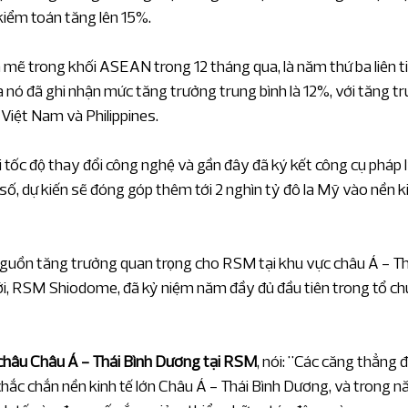
am
Tin về RSM Hà Nội
Phát triển bền vững
kiểm toán tăng lên 15%.
 mẽ trong khối ASEAN trong 12 tháng qua, là năm thứ ba liên ti
n vững
sự kiện
ó đã ghi nhận mức tăng trưởng trung bình là 12%, với tăng tr
Việt Nam và Philippines.
ốc độ thay đổi công nghệ và gần đây đã ký kết công cụ pháp l
ế số, dự kiến sẽ đóng góp thêm tới 2 nghìn tỷ đô la Mỹ vào nền k
nguồn tăng trưởng quan trọng cho RSM tại khu vực châu Á - Th
i, RSM Shiodome, đã kỷ niệm năm đầy đủ đầu tiên trong tổ ch
châu Châu Á - Thái Bình Dương tại RSM
, nói: "Các căng thẳng đ
chắc chắn nền kinh tế lớn Châu Á - Thái Bình Dương, và trong n