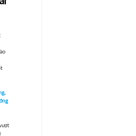
ái
 
ào 
t 
g, 
ưởng 
vượt 
 