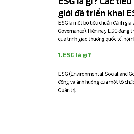
ESG là gì? Các tiê
giới đã triển khai 
Bản tin nhanh IFRS
Bản tin thuế & hải
ESG là một bộ tiêu chuẩn đánh giá v
Governance). Hiện nay ESG đang tr
Bản tin kế toán chuyên sâu
Bản tin ph
quá trình giao thương quốc tế, hội 
1. ESG là gì?
Bản tin phân tích KTNB chuyên sâu
Bả
ESG (Environmental, Social, and Go
động và ảnh hưởng của một tổ chức, 
Bản tin quản trị tài chính
Phân tích ngà
Quản trị. 
Sản xuất công nghiệp
Bất động sản v