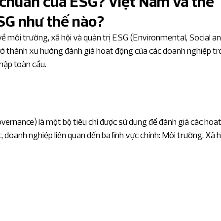
u chuẩn của ESG? Việt Nam và thế
ESG như thế nào?
 quan chuyên sâu
Giá chuyển nhượng
ề môi trường, xã hội và quản trị ESG (
Environmental, Social an
ở thành xu hướng đánh giá hoạt động của các doanh nghiệp tr
ân tích IFRS chuyên sâu
nhập toàn cầu.
n tin kinh tế chuyên sâu
vernance) là một bộ tiêu chí được sử dụng để đánh giá các hoạt
doanh nghiệp liên quan đến ba lĩnh vực chính: Môi trường, Xã h
nh năng lương
Ngành dịch vụ tài chính
à xây dựng
Dịch vụ chuyên nghiệp