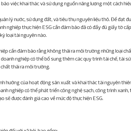
bảo việc khai thác và sử dụng nguồn năng lượng một cách hiệ
uản lý nước, sử dụng đất, và tiêu thụ nguyên liệu thô. Để đạt đư
oanh nghiệp thực hiện ESG cần đảm bảo đã có đầy đủ giấy tờ cấp
kỳ loại tài nguyên nào.
hiệp cần đảm bảo rằng không thải ra môi trường những loại chấ
 doanh nghiệp có thể bổ sung thêm các quy trình tái chế, tái sử
 chất thải ra môi trường.
ảnh hưởng của hoạt động sản xuất và khai thác tài nguyên thiên
anh nghiệp có thể phát triển công nghệ sạch, công trình xanh, t
ạo sẽ được đánh giá cao về mức độ thực hiện ESG.
iệp đối với xã hội, bao gồm: