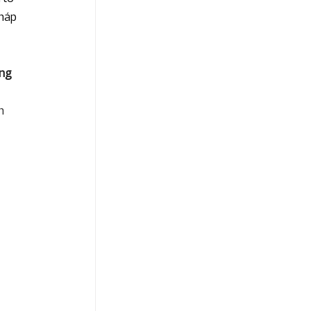
háp 
ng 
h 