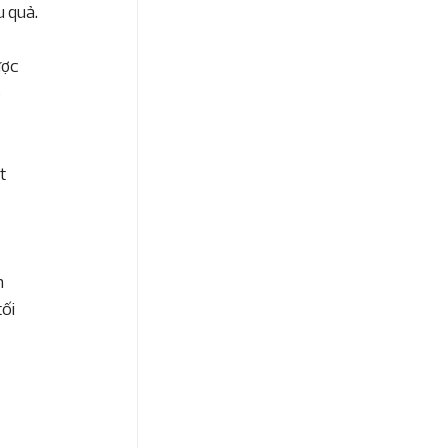
u quả.
ợc 
 
t 
 
 
ối 