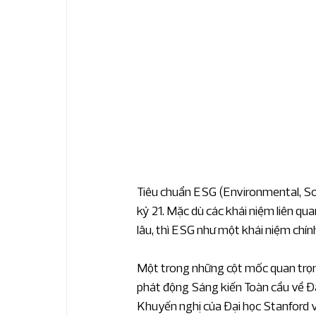
Tin về RSM Global
Tin về RSM việt N
Dịch vụ tiếng Trung
ESG và dịch vụ bề
Tiêu chuẩn ESG (Environmental, Soc
kỷ 21. Mặc dù các khái niệm liên qua
lâu, thì ESG như một khái niệm chí
Một trong những cột mốc quan trọng
phát động Sáng kiến Toàn cầu về Đ
Khuyến nghị của Đại học Stanford về