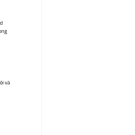
d 
ong 
 
ội và 