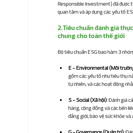
Responsible Investment) đã được th
quan tâm và áp dụng các yếu tố ESG
2.Tiêu chuẩn đánh giá thực
chung cho toàn thế giới
Bộ tiêu chuẩn ESG bao hàm 3 nhóm 
E - Environmental (Môi trườn
gồm các yếu tố như tiêu thụ năn
tự nhiên, và các hoạt động nh
S - Social (Xã hội)
: Đánh giá c
hàng, cộng đồng và các bên liên
đẳng giới, bảo vệ sức khỏe và
G - Governance (Quản trị)
: Đá