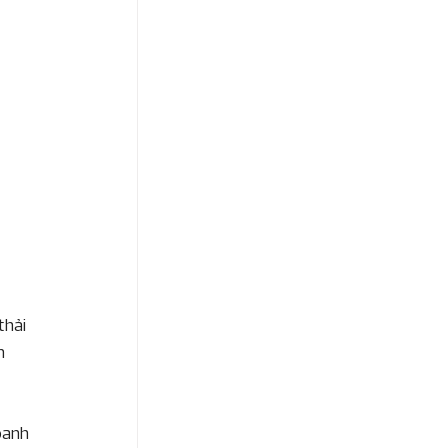
thải 
h 
oanh 