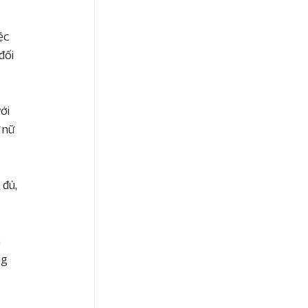
ệc 
đối 
ới 
 nữ 
đủ, 
 
g 