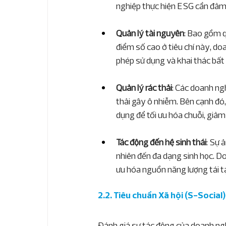
nghiệp thực hiện ESG cần đảm 
Quản lý tài nguyên
: Bao gồm q
điểm số cao ở tiêu chí này, d
phép sử dụng và khai thác bất 
Quản lý rác thải
: Các doanh ng
thải gây ô nhiễm. Bên cạnh đó,
dụng để tối ưu hóa chuỗi, giảm
Tác động đến hệ sinh thái
: Sự 
nhiên đến đa dạng sinh học. Do
ưu hóa nguồn năng lượng tái t
2.2. Tiêu chuẩn Xã hội (S-Social)
Đánh giá sự tác động của doanh ngh