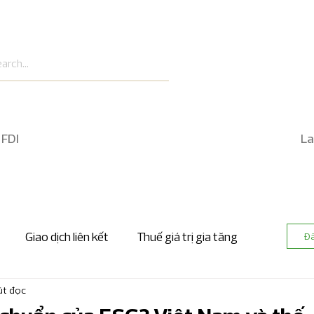
 FDI
La
Giao dịch liên kết
Thuế giá trị gia tăng
Đ
út đọc
 nhanh kế toán và kiểm toán