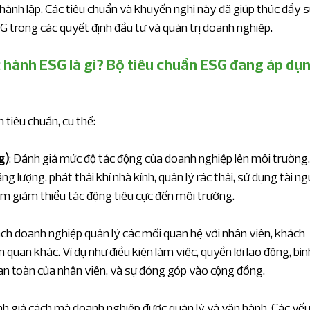
ành lập. Các tiêu chuẩn và khuyến nghị này đã giúp thúc đẩy s
 trong các quyết định đầu tư và quản trị doanh nghiệp.
 hành ESG là gì? Bộ tiêu chuẩn ESG đang áp dụn
tiêu chuẩn, cụ thể:
g)
: Đánh giá mức độ tác động của doanh nghiệp lên môi trường.
g lượng, phát thải khí nhà kính, quản lý rác thải, sử dụng tài n
ằm giảm thiểu tác động tiêu cực đến môi trường.
ách doanh nghiệp quản lý các mối quan hệ với nhân viên, khách 
 quan khác. Ví dụ như điều kiện làm việc, quyền lợi lao động, bìn
 an toàn của nhân viên, và sự đóng góp vào cộng đồng.
nh giá cách mà doanh nghiệp được quản lý và vận hành. Các yếu