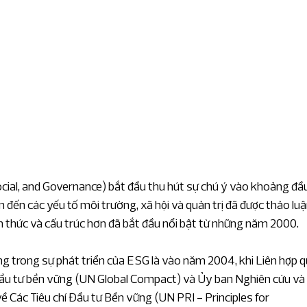
am
Tin về RSM Hà Nội
Phát triển bền vững
n vững
sự kiện
ial, and Governance) bắt đầu thu hút sự chú ý vào khoảng đầu
n đến các yếu tố môi trường, xã hội và quản trị đã được thảo luậ
nh thức và cấu trúc hơn đã bắt đầu nổi bật từ những năm 2000.
 trong sự phát triển của ESG là vào năm 2004, khi Liên hợp q
ầu tư bền vững (UN Global Compact) và Ủy ban Nghiên cứu và 
 Các Tiêu chí Đầu tư Bền vững (UN PRI - Principles for 