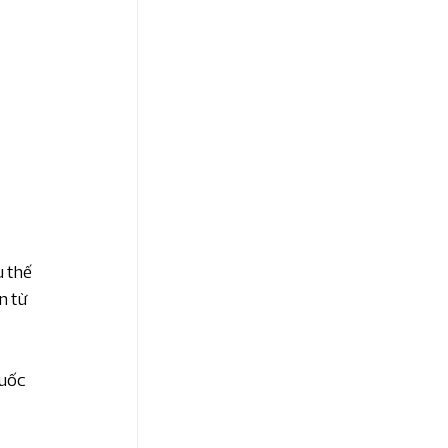
 thế 
n từ 
uốc 