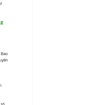
ự 
g 
 Bao 
guyên 
h 
 tố 