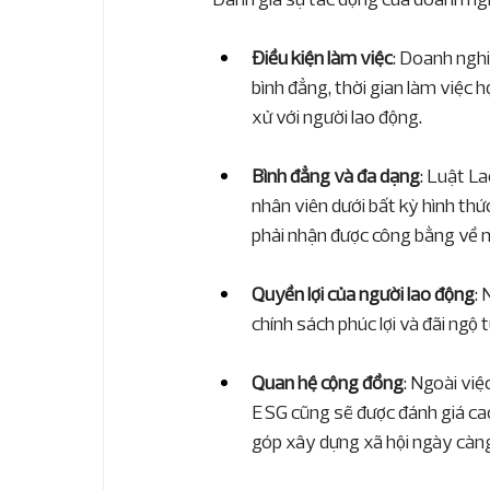
Điều kiện làm việc
: Doanh nghi
bình đẳng, thời gian làm việc 
xử với người lao động.
Bình đẳng và đa dạng
: Luật L
nhân viên dưới bất kỳ hình thứ
phải nhận được công bằng về m
Quyền lợi của người lao động
:
chính sách phúc lợi và đãi ngộ
Quan hệ cộng đồng
: Ngoài việ
ESG cũng sẽ được đánh giá cao
góp xây dựng xã hội ngày càng