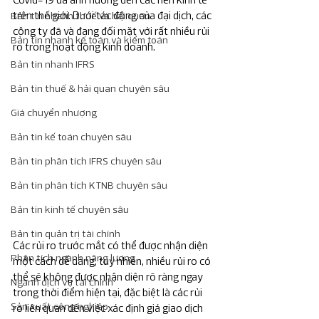
trên thế giới. Dưới tác động của đại dịch, các 
Bản tin nhanh thuế và hải quan
công ty đã và đang đối mặt với rất nhiều rủi 
Bản tin nhanh kế toán và kiểm toán
ro trong hoạt động kinh doanh.
Bản tin nhanh IFRS
Bản tin thuế & hải quan chuyên sâu
Giá chuyển nhượng
Bản tin kế toán chuyên sâu
Bản tin phân tích IFRS chuyên sâu
Bản tin phân tích KTNB chuyên sâu
Bản tin kinh tế chuyên sâu
Bản tin quản trị tài chính
Các rủi ro trước mắt có thể được nhận diện 
Phân tích ngành năng lương
một cách dễ dàng, tuy nhiên, nhiều rủi ro có 
thể sẽ không được nhận diện rõ ràng ngay 
Ngành dịch vụ tài chính
trong thời điểm hiện tại, đặc biệt là các rủi 
Sản xuất công nghiệp
ro liên quan đến việc xác định giá giao dịch 