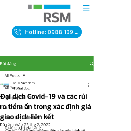
Hotline: 0988 139 090
Bài đăng
All Posts
RSM Việt Nam
All Posts
4 phút đọc
Đại dịch Covid-19 và các rủi
Chuyển đổi IFRS
ro tiềm ẩn trong xác định giá
Tư vấn thuế
giao dịch liên kết
Giao dịch liên kết
Đã cập nhật:
23 thg 2, 2022
Thuế giá trị gia tăng
Covid-19 đã ảnh hưởng đến các nền kinh tế 