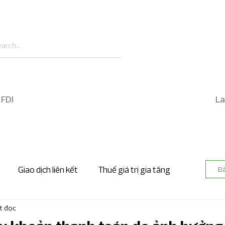
 FDI
La
Giao dịch liên kết
Thuế giá trị gia tăng
Đ
t đọc
 nhanh kế toán và kiểm toán