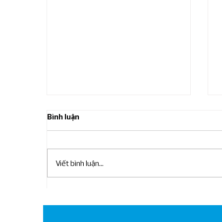
Bình luận
Viết bình luận...
Bản tin IFRS: Phân loại nợ
ngắn hạn và dài hạn (Sửa đổi
chuẩn mực IAS 01)