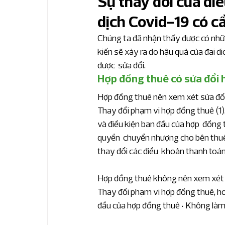
Sự thay đổi của đi
dịch Covid-19 có c
Bản tin nhanh IFRS
Bản tin thuế & hải
Chúng ta đã nhận thấy được có nhữn
kiến sẽ xảy ra do hậu quả của đại d
Bản tin kế toán chuyên sâu
Bản tin ph
được  sửa đổi.
Hợp đồng thuê có sửa đổi 
Hợp đồng thuê nên xem xét sửa đổi
Bản tin phân tích KTNB chuyên sâu
Bả
Thay đổi phạm vi hợp đồng thuê (1), 
và điều kiện ban đầu của hợp  đồng
quyền  chuyển nhượng cho bên thuê t
Bản tin quản trị tài chính
Phân tích ngà
thay đổi các điều  khoản thanh toán
Hợp đồng thuê không nên xem xét s
Sản xuất công nghiệp
Bất động sản v
Thay đổi phạm vi hợp đồng thuê, hoặc
đầu của hợp đồng thuê • Không làm t