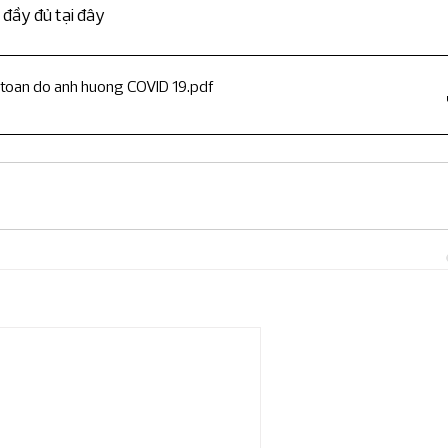
am
Tin về RSM Hà Nội
Phát triển bền vững
đầy đủ tại đây
n vững
sự kiện
 toan do anh huong COVID 19
.pdf