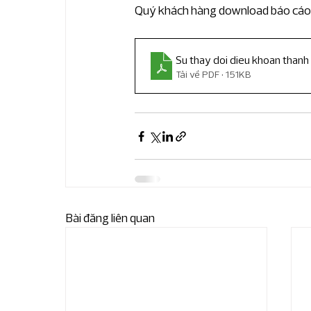
Tin về RSM Global
Tin về RSM việt N
Quý khách hàng download báo cáo 
Dịch vụ tiếng Trung
ESG và dịch vụ bề
Su thay doi dieu khoan thanh
Tải về PDF • 151KB
Bài đăng liên quan