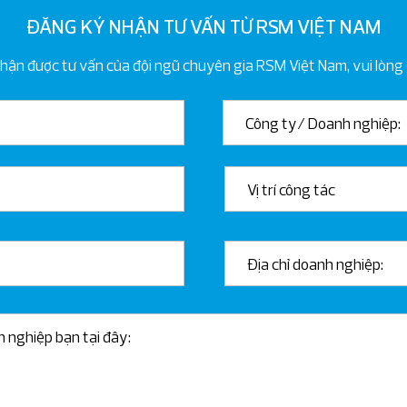
ĐĂNG KÝ NHẬN TƯ VẤN TỪ RSM VIỆT NAM
n được tư vấn của đội ngũ chuyên gia RSM Việt Nam, vui lòng g