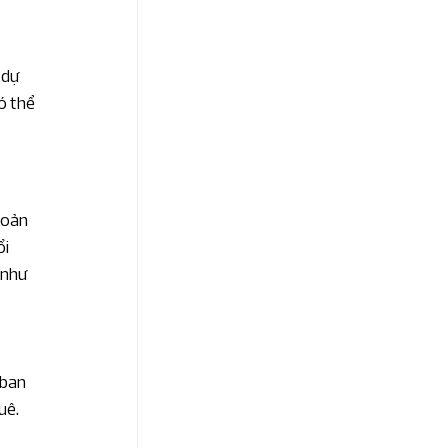
 dự 
ó thể 
hoản 
i 
 như 
 ban 
uê.