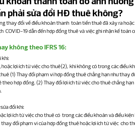
ều khoản thanh toán do ảnh hưởng
ần phải sửa đổi HĐ thuê không?
 quan chuyên sâu
Giá chuyển nhượng
g thay đổi về điều khoản thanh  toán tiền thuê đã xảy ra hoặc
ịch  COVID-19 dẫn đến hợp đồng thuê và việc ghi nhận kế toán c
ân tích IFRS chuyên sâu
hay không theo IFRS 16:
 khi:
n tin kinh tế chuyên sâu
hoặc lợi ích từ việc cho thuê(2),  khi không có trong các điều k
 thuê (1) Thay đổi phạm vi hợp đồng thuê chẳng hạn như thay đổ
heo hợp đồng. (2) Thay đổi lợi ích từ việc cho thuê chẳng hạn
nh năng lương
Ngành dịch vụ tài chính
.
ửa đổi khi:
à xây dựng
Dịch vụ chuyên nghiệp
 lợi ích từ việc cho thuê có  trong các điều khoản và điều kiện
hay đổi phạm vi của hợp đồng thuê hoặc lợi ích từ việc  cho th